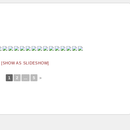
[SHOW AS SLIDESHOW]
1
2
...
5
►